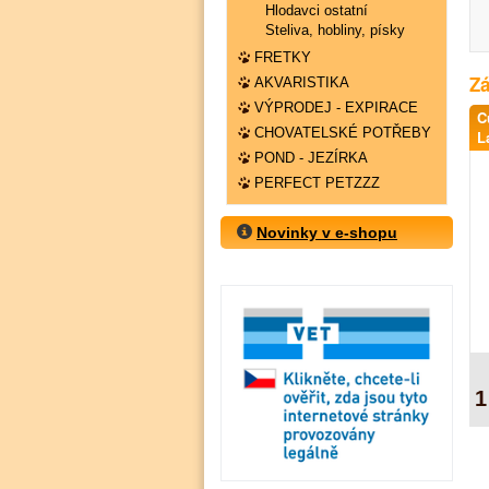
Hlodavci ostatní
Steliva, hobliny, písky
FRETKY
Zá
AKVARISTIKA
VÝPRODEJ - EXPIRACE
C
CHOVATELSKÉ POTŘEBY
L
POND - JEZÍRKA
PERFECT PETZZZ
Novinky v e-shopu
1