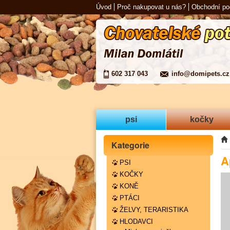
Úvod
Proč nakupovat u nás?
Obchodní p
602 317 043
info@domipets.cz
psi
kočky
Kategorie
A
PSI
KOČKY
KONĚ
PTÁCI
ŽELVY, TERARISTIKA
HLODAVCI