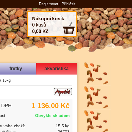
Registrovat
Přihlásit
Nákupní košík
0 kusů
0,00 Kč
fretky
akvaristika
a 15kg
1 136,00 Kč
s DPH
ost
Obvykle skladem
í váha zboží:
15.5 kg
vé číslo:
06703