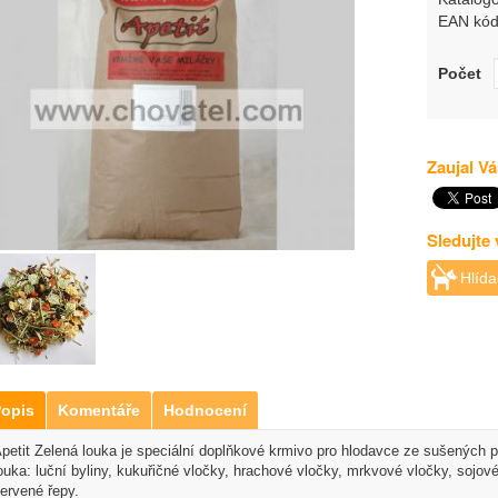
EAN kód
Počet
Zaujal Vá
Sledujte
Hlída
opis
Komentáře
Hodnocení
petit Zelená louka je speciální doplňkové krmivo pro hlodavce ze sušených p
ouka: luční byliny, kukuřičné vločky, hrachové vločky, mrkvové vločky, sojové
ervené řepy.