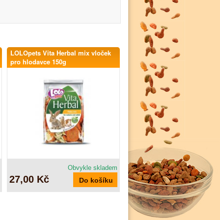
LOLOpets Vita Herbal mix vloček
pro hlodavce 150g
Obvykle skladem
27,00 Kč