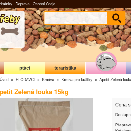
odmínky
Doprava
Osobní údaje
ptáci
teraristika
Úvod
HLODAVCI
Krmiva
Krmiva pro králíky
Apetit Zelená louk
petit Zelená louka 15kg
Cena 
Dostupn
Přepravn
Katalogo