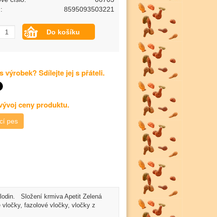
:
8595093503221
s výrobek? Sdílejte jej s přáteli.
 vývoj ceny produktu.
cí pes
lodin. Složení krmiva Apetit Zelená
 vločky, fazolové vločky, vločky z