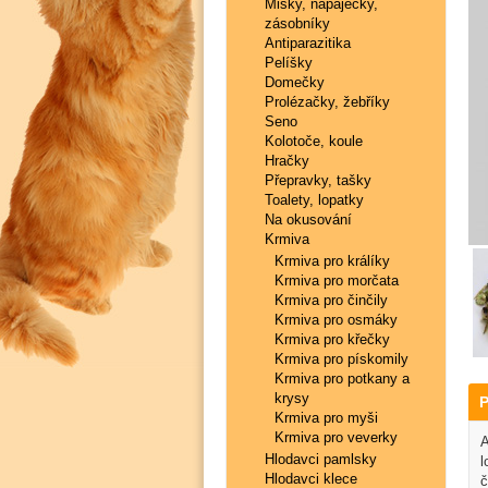
Misky, napaječky,
zásobníky
Antiparazitika
Pelíšky
Domečky
Prolézačky, žebříky
Seno
Kolotoče, koule
Hračky
Přepravky, tašky
Toalety, lopatky
Na okusování
Krmiva
Krmiva pro králíky
Krmiva pro morčata
Krmiva pro činčily
Krmiva pro osmáky
Krmiva pro křečky
Krmiva pro pískomily
Krmiva pro potkany a
krysy
P
Krmiva pro myši
Krmiva pro veverky
A
Hlodavci pamlsky
l
Hlodavci klece
č