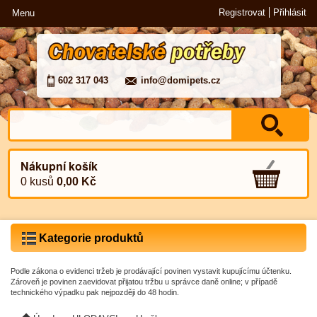
Registrovat
Přihlásit
Menu
602 317 043
info@domipets.cz
Nákupní košík
0 kusů
0,00 Kč
Kategorie produktů
Podle zákona o evidenci tržeb je prodávající povinen vystavit kupujícímu účtenku.
Zároveň je povinen zaevidovat přijatou tržbu u správce daně online; v případě
technického výpadku pak nejpozději do 48 hodin.