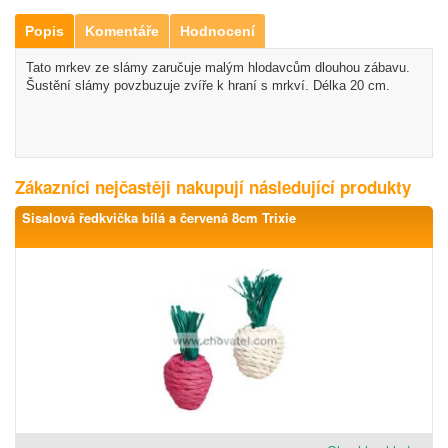
Popis
Komentáře
Hodnocení
Tato mrkev ze slámy zaručuje malým hlodavcům dlouhou zábavu.
Šustění slámy povzbuzuje zvíře k hraní s mrkví. Délka 20 cm.
Zákazníci nejčastěji nakupují následující produkty
Sisalová ředkvička bílá a červená 8cm Trixie