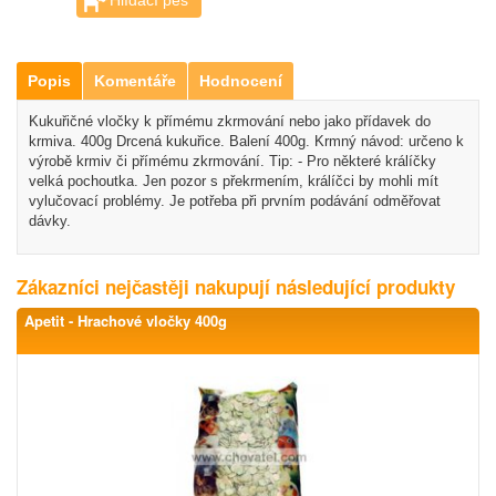
Hlídací pes
Popis
Komentáře
Hodnocení
Kukuřičné vločky k přímému zkrmování nebo jako přídavek do
krmiva. 400g Drcená kukuřice. Balení 400g. Krmný návod: určeno k
výrobě krmiv či přímému zkrmování. Tip: - Pro některé králíčky
velká pochoutka. Jen pozor s překrmením, králíčci by mohli mít
vylučovací problémy. Je potřeba při prvním podávání odměřovat
dávky.
Zákazníci nejčastěji nakupují následující produkty
Apetit - Hrachové vločky 400g