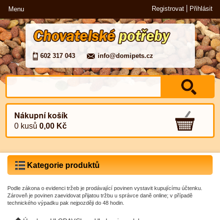
Registrovat
Přihlásit
Menu
602 317 043
info@domipets.cz
Nákupní košík
0 kusů
0,00 Kč
Kategorie produktů
Podle zákona o evidenci tržeb je prodávající povinen vystavit kupujícímu účtenku.
Zároveň je povinen zaevidovat přijatou tržbu u správce daně online; v případě
technického výpadku pak nejpozději do 48 hodin.