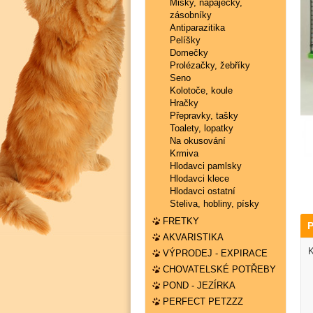
Misky, napaječky,
zásobníky
Antiparazitika
Pelíšky
Domečky
Prolézačky, žebříky
Seno
Kolotoče, koule
Hračky
Přepravky, tašky
Toalety, lopatky
Na okusování
Krmiva
Hlodavci pamlsky
Hlodavci klece
Hlodavci ostatní
Steliva, hobliny, písky
FRETKY
P
AKVARISTIKA
K
VÝPRODEJ - EXPIRACE
CHOVATELSKÉ POTŘEBY
POND - JEZÍRKA
PERFECT PETZZZ