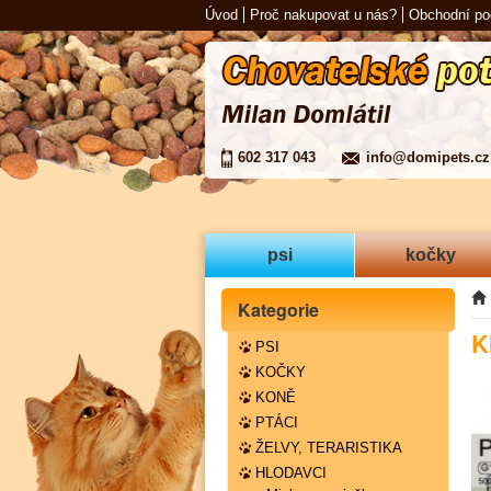
Úvod
Proč nakupovat u nás?
Obchodní p
602 317 043
info@domipets.cz
psi
kočky
Kategorie
K
PSI
KOČKY
KONĚ
PTÁCI
ŽELVY, TERARISTIKA
HLODAVCI