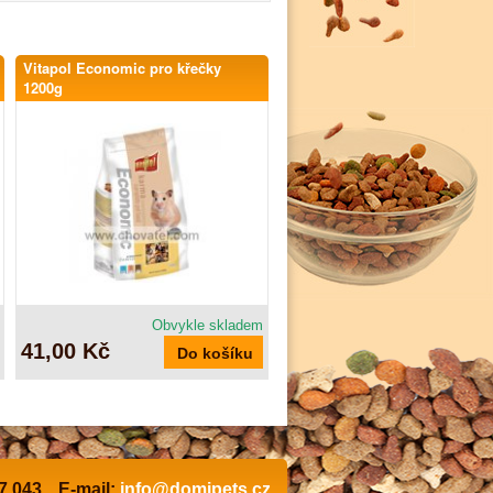
Vitapol Economic pro křečky
1200g
Obvykle skladem
41,00 Kč
7 043
E-mail:
info@domipets.cz