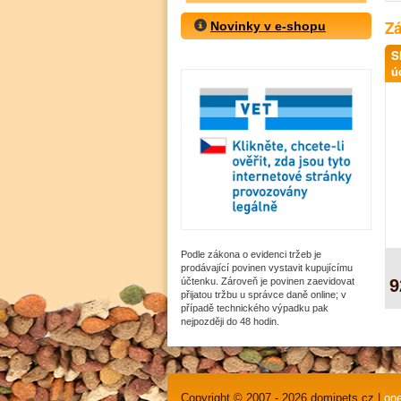
Zá
Novinky v e-shopu
S
ú
Podle zákona o evidenci tržeb je
prodávající povinen vystavit kupujícímu
9
účtenku. Zároveň je povinen zaevidovat
přijatou tržbu u správce daně online; v
případě technického výpadku pak
nejpozději do 48 hodin.
Copyright © 2007 - 2026 domipets.cz |
one