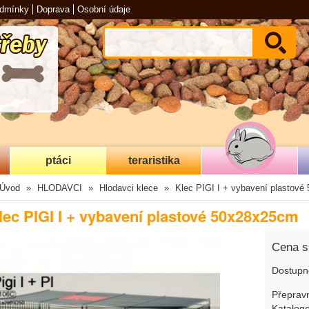
odmínky
Doprava
Osobní údaje
ptáci
teraristika
Úvod
HLODAVCI
Hlodavci klece
Klec PIGI I + vybavení plastov
lec PIGI I + vybavení plastové 50x28x25cm
Cena 
Dostupn
Přepravn
Katalogo