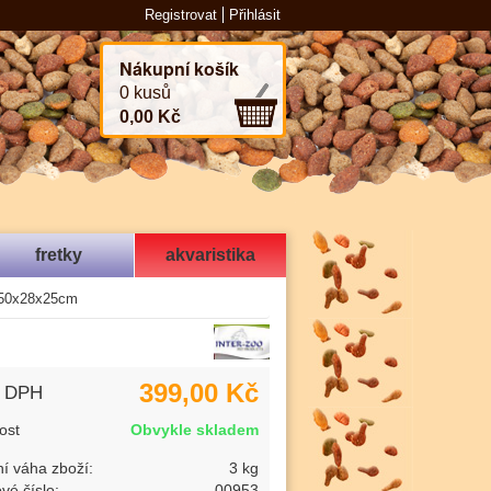
Registrovat
Přihlásit
Nákupní košík
0 kusů
0,00 Kč
fretky
akvaristika
é 50x28x25cm
399,00 Kč
s DPH
ost
Obvykle skladem
í váha zboží:
3 kg
vé číslo:
00953