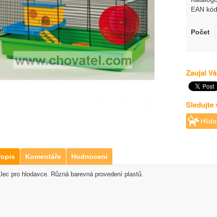
EAN kód
Počet
Zaujal Vá
Sledujte
Hlída
opis
Komentáře
Hodnocení
lec pro hlodavce. Různá barevná provedení plastů.