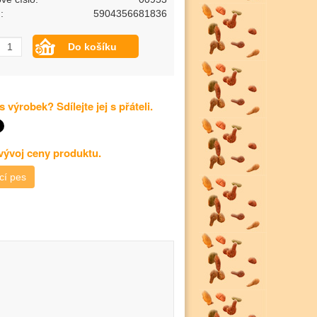
:
5904356681836
s výrobek? Sdílejte jej s přáteli.
 vývoj ceny produktu.
cí pes