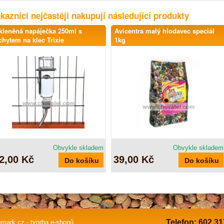
kazníci nejčastěji nakupují následující produkty
kleněná napáječka 250ml s
Avicentra malý hlodavec speciál
chytem na klec Trixie
1kg
Obvykle skladem
Obvykle skladem
2,00 Kč
39,00 Kč
Telefon: 602 31
mark.cz - tvorba e-shopů