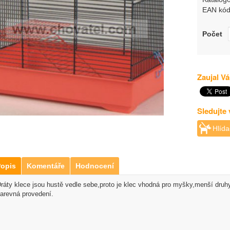
EAN kód
Počet
Zaujal Vá
Sledujte
Hlída
opis
Komentáře
Hodnocení
ráty klece jsou hustě vedle sebe,proto je klec vhodná pro myšky,menší druh
arevná provedení.