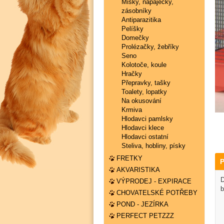
Misky, napaječky,
zásobníky
Antiparazitika
Pelíšky
Domečky
Prolézačky, žebříky
Seno
Kolotoče, koule
Hračky
Přepravky, tašky
Toalety, lopatky
Na okusování
Krmiva
Hlodavci pamlsky
Hlodavci klece
Hlodavci ostatní
Steliva, hobliny, písky
FRETKY
P
AKVARISTIKA
D
VÝPRODEJ - EXPIRACE
b
CHOVATELSKÉ POTŘEBY
POND - JEZÍRKA
PERFECT PETZZZ