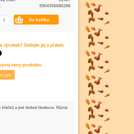
:
5904356680266
s výrobek? Sdílejte jej s přáteli.
 vývoj ceny produktu.
cí pes
y křečků a jiné drobné hlodavce. Různá