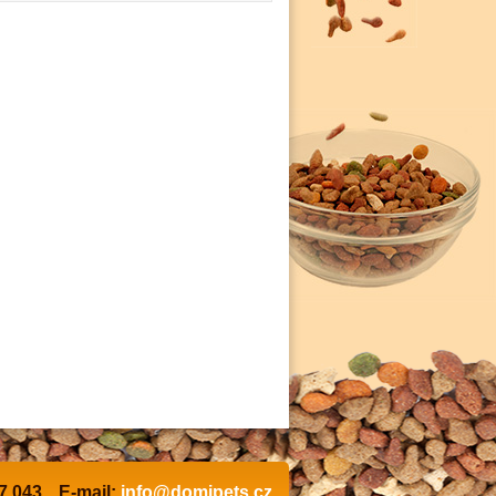
7 043
E-mail:
info@domipets.cz