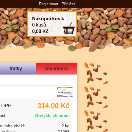
Registrovat
Přihlásit
Nákupní košík
0 kusů
0,00 Kč
fretky
akvaristika
314,00 Kč
s DPH
ost
Obvykle skladem
í váha zboží:
2 kg
vé číslo:
01987