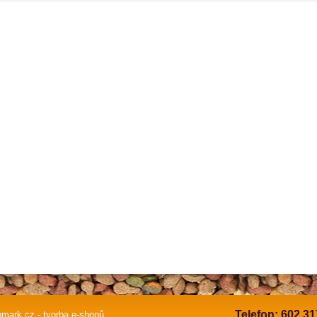
Telefon: 602 31
mark.cz - tvorba e-shopů