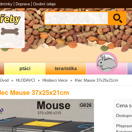
odmínky
Doprava
Osobní údaje
ptáci
teraristika
Úvod
HLODAVCI
Hlodavci klece
Klec Mause 37x25x21cm
lec Mause 37x25x21cm
Cena 
Dostupn
Přepravn
Katalogo