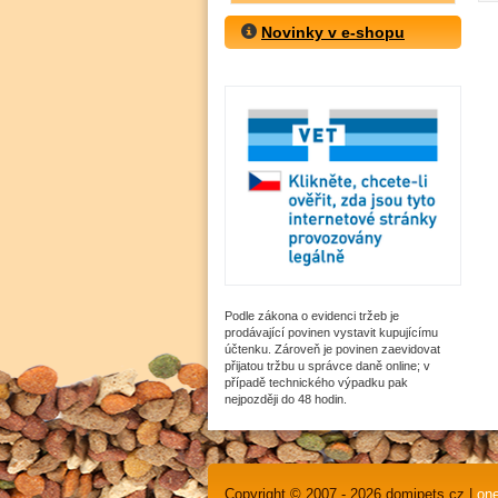
Novinky v e-shopu
Podle zákona o evidenci tržeb je
prodávající povinen vystavit kupujícímu
účtenku. Zároveň je povinen zaevidovat
přijatou tržbu u správce daně online; v
případě technického výpadku pak
nejpozději do 48 hodin.
Copyright © 2007 - 2026 domipets.cz |
one