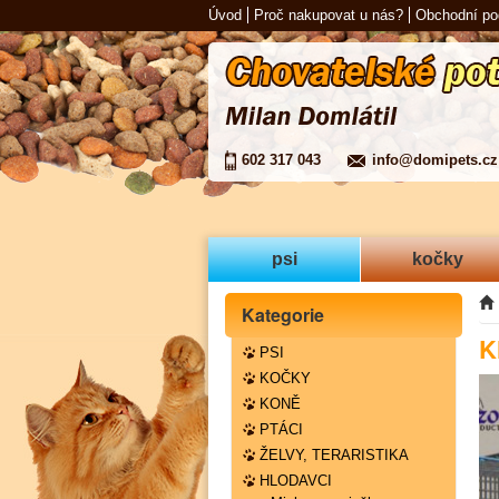
Úvod
Proč nakupovat u nás?
Obchodní p
602 317 043
info@domipets.cz
psi
kočky
Kategorie
K
PSI
KOČKY
KONĚ
PTÁCI
ŽELVY, TERARISTIKA
HLODAVCI