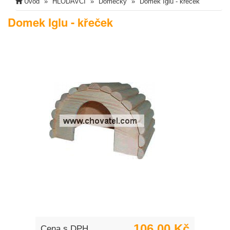
Úvod
HLODAVCI
Domečky
Domek Iglu - křeček
Domek Iglu - křeček
106,00 Kč
Cena s DPH