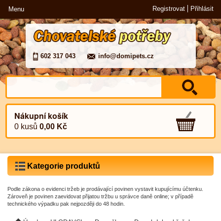
Registrovat
Přihlásit
Menu
602 317 043
info@domipets.cz
Nákupní košík
0 kusů
0,00 Kč
Kategorie produktů
Podle zákona o evidenci tržeb je prodávající povinen vystavit kupujícímu účtenku.
Zároveň je povinen zaevidovat přijatou tržbu u správce daně online; v případě
technického výpadku pak nejpozději do 48 hodin.