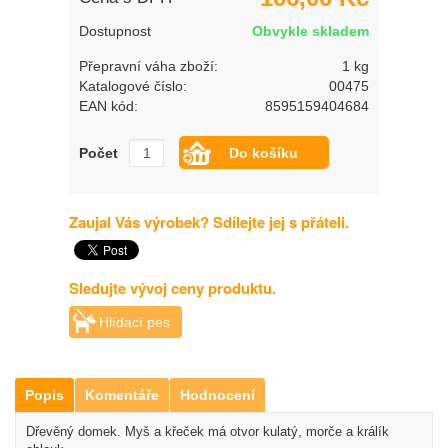
Dostupnost
Obvykle skladem
Přepravní váha zboží:
1 kg
Katalogové číslo:
00475
EAN kód:
8595159404684
Počet
Zaujal Vás výrobek? Sdílejte jej s přáteli.
Sledujte vývoj ceny produktu.
Hlídací pes
Popis
Komentáře
Hodnocení
Dřevěný domek. Myš a křeček má otvor kulatý, morče a králík