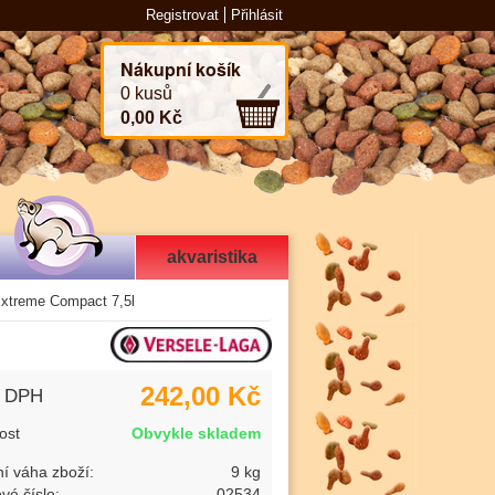
Registrovat
Přihlásit
Nákupní košík
0 kusů
0,00 Kč
akvaristika
xtreme Compact 7,5l
242,00 Kč
s DPH
ost
Obvykle skladem
í váha zboží:
9 kg
vé číslo:
02534