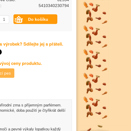
:
5410340230794
s výrobek? Sdílejte jej s přáteli.
 vývoj ceny produktu.
cí pes
 přírodní zrna s příjemným parfémem.
mické, doba použití je čtyřikrát delší
moči a pevné výkaly lopatkou každý