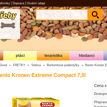
odmínky
Doprava
Osobní údaje
ptáci
teraristika
hlodavci
Úvod
FRETKY
Steliva
Bentonitové podestýlky
Bento Kronen E
ento Kronen Extreme Compact 7,5l
Cena 
Dostupn
Přepravn
Katalogo