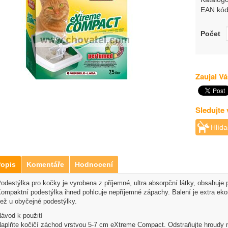
EAN kód
Počet
Zaujal Vá
Sledujte
Hlída
opis
Komentáře
Hodnocení
odestýlka pro kočky je vyrobena z příjemné, ultra absorpční látky, obsahuje
ompaktní podestýlka ihned pohlcuje nepříjemné zápachy. Balení je extra ekono
ež u obyčejné podestýlky.
ávod k použití
aplňte kočičí záchod vrstvou 5-7 cm eXtreme Compact. Odstraňujte hroudy 