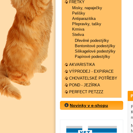
FRETKY
Misky, napaječky
Pelíšky
Antiparazitika
Přepravky, tašky
Krmiva
Steliva
Dřevěné podestýlky
Bentonitové podestýlky
Silikagelové podestýlky
Papírové podestýlky
AKVARISTIKA
VÝPRODEJ - EXPIRACE
CHOVATELSKÉ POTŘEBY
POND - JEZÍRKA
PERFECT PETZZZ
P
Novinky v e-shopu
P
K
n
N
N