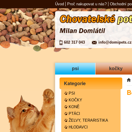
Úvod
Proč nakupovat u nás?
Obchodní p
602 317 043
info@domipets.cz
psi
kočky
Kategorie
B
PSI
KOČKY
KONĚ
PTÁCI
ŽELVY, TERARISTIKA
HLODAVCI