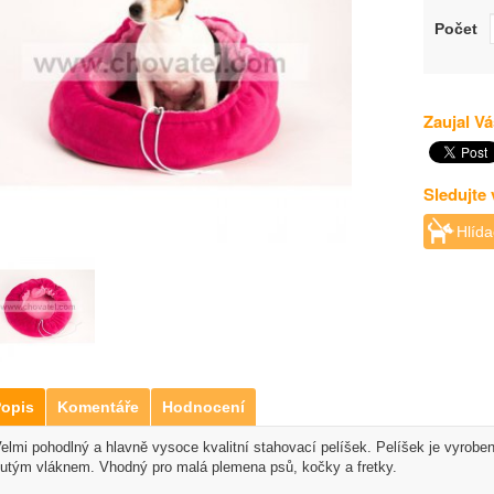
Počet
Zaujal Vá
Sledujte
Hlída
opis
Komentáře
Hodnocení
elmi pohodlný a hlavně vysoce kvalitní stahovací pelíšek. Pelíšek je vyroben
utým vláknem. Vhodný pro malá plemena psů, kočky a fretky.