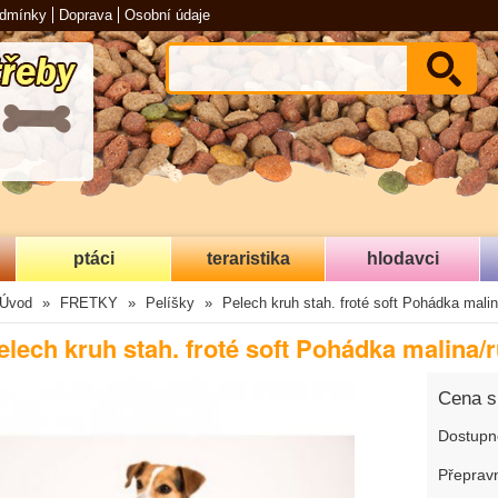
odmínky
Doprava
Osobní údaje
ptáci
teraristika
hlodavci
Úvod
FRETKY
Pelíšky
Pelech kruh stah. froté soft Pohádka mali
elech kruh stah. froté soft Pohádka malina/
Cena 
Dostupn
Přepravn