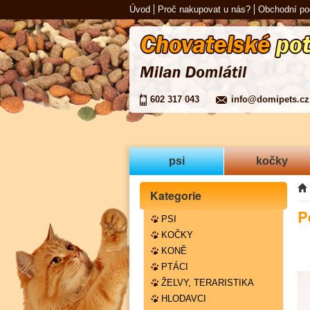
Úvod
Proč nakupovat u nás?
Obchodní p
602 317 043
info@domipets.cz
psi
kočky
Kategorie
P
PSI
KOČKY
KONĚ
PTÁCI
ŽELVY, TERARISTIKA
HLODAVCI