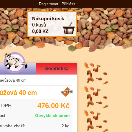
Registrovat
Přihlásit
Nákupní košík
0 kusů
0,00 Kč
akvaristika
na/růžová 40 cm
růžová 40 cm
476,00 Kč
s DPH
ost
Obvykle skladem
í váha zboží:
2 kg