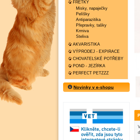
FRETKY
Misky, napaječky
Pelíšky
Antiparazitika
Přepravky, tašky
Krmiva
Steliva
AKVARISTIKA
VÝPRODEJ - EXPIRACE
CHOVATELSKÉ POTŘEBY
POND - JEZÍRKA
PERFECT PETZZZ
Novinky v e-shopu
P
V
d