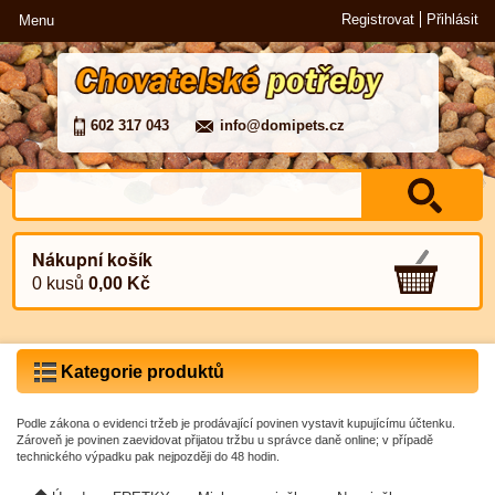
Registrovat
Přihlásit
Menu
602 317 043
info@domipets.cz
Nákupní košík
0 kusů
0,00 Kč
Kategorie produktů
Podle zákona o evidenci tržeb je prodávající povinen vystavit kupujícímu účtenku.
Zároveň je povinen zaevidovat přijatou tržbu u správce daně online; v případě
technického výpadku pak nejpozději do 48 hodin.