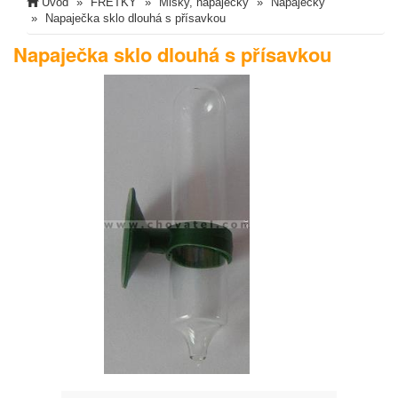
Úvod
FRETKY
Misky, napaječky
Napaječky
Napaječka sklo dlouhá s přísavkou
Napaječka sklo dlouhá s přísavkou