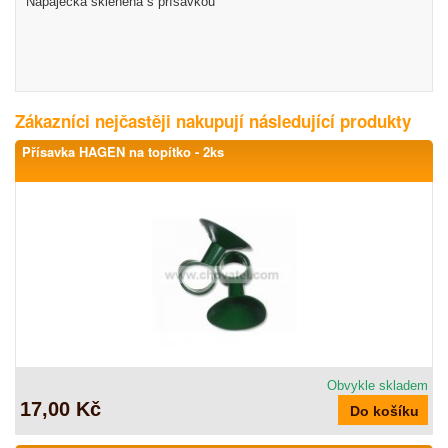
Napáječka skleněná s přísavkou
Zákazníci nejčastěji nakupují následující produkty
Přísavka HAGEN na topítko - 2ks
Obvykle skladem
17,00 Kč