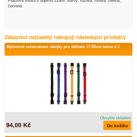
Plastová miska o objemu 315ml. Barvy: růžová, modrá, zelená,
červená
Zákazníci nejčastěji nakupují následující produkty
Nylonové rozeznávací obojky pro štěňata 17-25cm barva č.1
Obvykle skladem
94,00 Kč