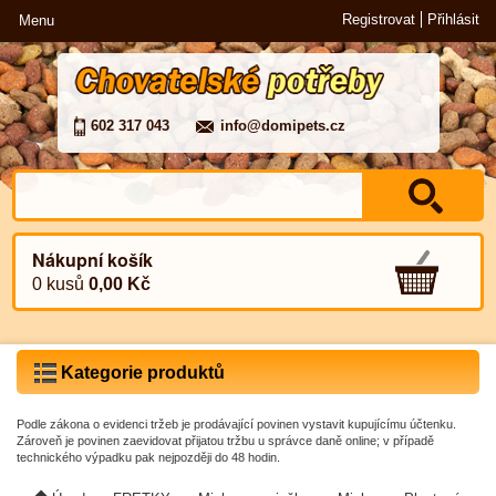
Registrovat
Přihlásit
Menu
602 317 043
info@domipets.cz
Nákupní košík
0 kusů
0,00 Kč
Kategorie produktů
Podle zákona o evidenci tržeb je prodávající povinen vystavit kupujícímu účtenku.
Zároveň je povinen zaevidovat přijatou tržbu u správce daně online; v případě
technického výpadku pak nejpozději do 48 hodin.