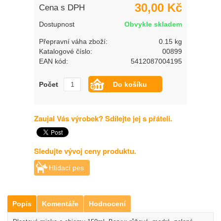
30,00 Kč
Cena s DPH
Dostupnost
Obvykle skladem
Přepravní váha zboží:
0.15 kg
Katalogové číslo:
00899
EAN kód:
5412087004195
Počet
Zaujal Vás výrobek? Sdílejte jej s přáteli.
Sledujte vývoj ceny produktu.
Hlídací pes
Popis
Komentáře
Hodnocení