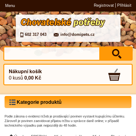
Registrovat
Přihlásit
Menu
602 317 043
info@domipets.cz
Nákupní košík
0 kusů
0,00 Kč
Kategorie produktů
Podle zákona o evidenci tržeb je prodávající povinen vystavit kupujícímu účtenku.
Zároveň je povinen zaevidovat přijatou tržbu u správce daně online; v případě
technického výpadku pak nejpozději do 48 hodin.