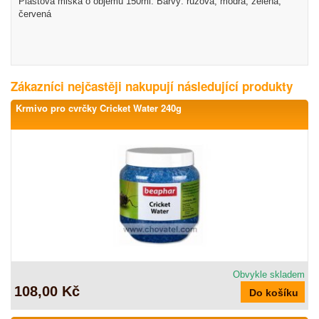
Plastová miska o objemu 150ml. Barvy: růžová, modrá, zelená,
červená
Zákazníci nejčastěji nakupují následující produkty
Krmivo pro cvrčky Cricket Water 240g
Obvykle skladem
108,00 Kč