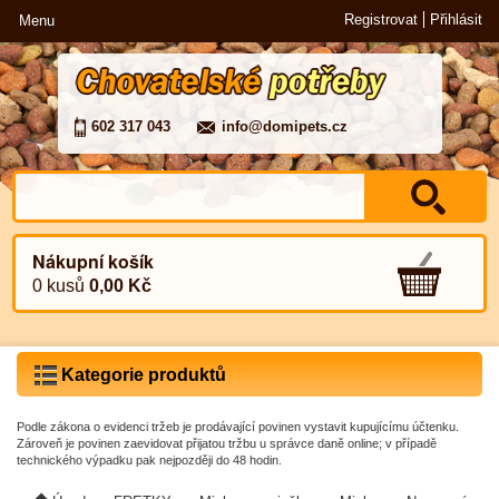
Registrovat
Přihlásit
Menu
602 317 043
info@domipets.cz
Nákupní košík
0 kusů
0,00 Kč
Kategorie produktů
Podle zákona o evidenci tržeb je prodávající povinen vystavit kupujícímu účtenku.
Zároveň je povinen zaevidovat přijatou tržbu u správce daně online; v případě
technického výpadku pak nejpozději do 48 hodin.