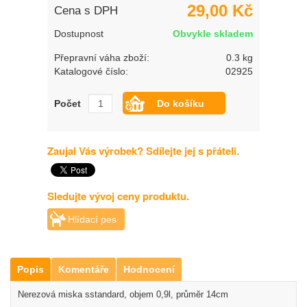
29,00 Kč
Cena s DPH
Dostupnost
Obvykle skladem
Přepravní váha zboží:
0.3 kg
Katalogové číslo:
02925
Počet
Zaujal Vás výrobek? Sdílejte jej s přáteli.
Sledujte vývoj ceny produktu.
Hlídací pes
Popis
Komentáře
Hodnocení
Nerezová miska sstandard, objem 0,9l, průměr 14cm