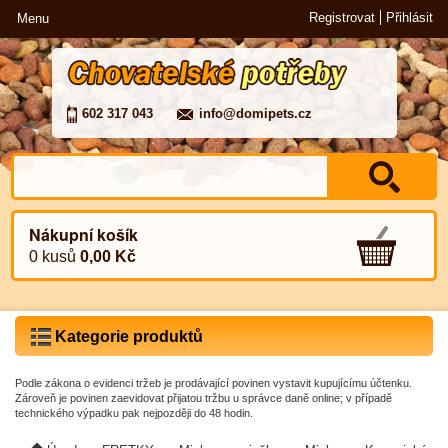
Registrovat
Přihlásit
Menu
602 317 043
info@domipets.cz
Nákupní košík
0 kusů
0,00 Kč
Kategorie produktů
Podle zákona o evidenci tržeb je prodávající povinen vystavit kupujícímu účtenku.
Zároveň je povinen zaevidovat přijatou tržbu u správce daně online; v případě
technického výpadku pak nejpozději do 48 hodin.