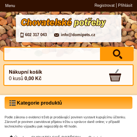
Registrovat
Přihlásit
Menu
602 317 043
info@domipets.cz
Nákupní košík
0 kusů
0,00 Kč
Kategorie produktů
Podle zákona o evidenci tržeb je prodávající povinen vystavit kupujícímu účtenku.
Zároveň je povinen zaevidovat přijatou tržbu u správce daně online; v případě
technického výpadku pak nejpozději do 48 hodin.