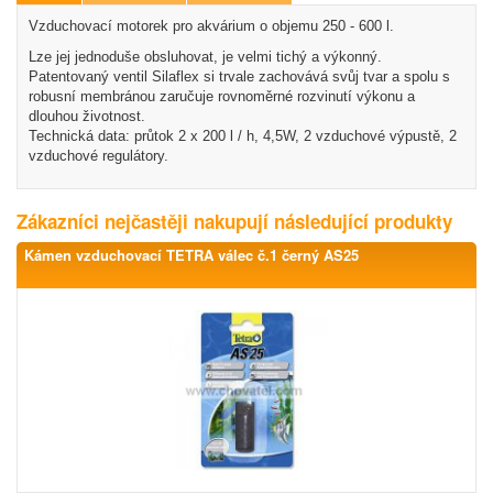
Vzduchovací motorek pro akvárium o objemu 250 - 600 l.
Lze jej jednoduše obsluhovat, je velmi tichý a výkonný.
Patentovaný ventil Silaflex si trvale zachovává svůj tvar a spolu s
robusní membránou zaručuje rovnoměrné rozvinutí výkonu a
dlouhou životnost.
Technická data: průtok 2 x 200 l / h, 4,5W, 2 vzduchové výpustě, 2
vzduchové regulátory.
Zákazníci nejčastěji nakupují následující produkty
Kámen vzduchovací TETRA válec č.1 černý AS25