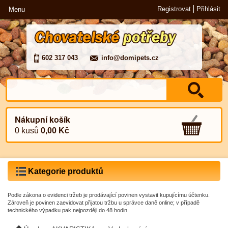
Registrovat
Přihlásit
Menu
602 317 043
info@domipets.cz
Nákupní košík
0 kusů
0,00 Kč
Kategorie produktů
Podle zákona o evidenci tržeb je prodávající povinen vystavit kupujícímu účtenku.
Zároveň je povinen zaevidovat přijatou tržbu u správce daně online; v případě
technického výpadku pak nejpozději do 48 hodin.