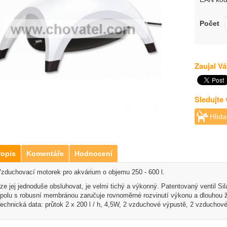
Počet
Zaujal Vá
Sledujte
Hlída
opis
Komentáře
Hodnocení
zduchovací motorek pro akvárium o objemu 250 - 600 l.
ze jej jednoduše obsluhovat, je velmi tichý a výkonný. Patentovaný ventil Sila
polu s robusní membránou zaručuje rovnoměrné rozvinutí výkonu a dlouhou ž
echnická data: průtok 2 x 200 l / h, 4,5W, 2 vzduchové výpustě, 2 vzduchové 