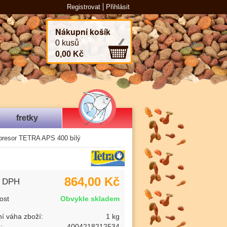
Registrovat
Přihlásit
Nákupní košík
0 kusů
0,00 Kč
fretky
resor TETRA APS 400 bílý
864,00 Kč
s DPH
ost
Obvykle skladem
í váha zboží:
1 kg
:
4004218212534