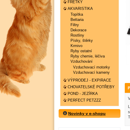
FRETKY
AKVARISTIKA
Topítka
Bettaria
Filtry
Dekorace
Rostliny
Písky, štěrky
Krmivo
Ryby ostatní
Ryby chemie, léčiva
Vzduchování
Vzduchovací motorky
Vzduchovací kameny
VÝPRODEJ - EXPIRACE
CHOVATELSKÉ POTŘEBY
P
POND - JEZÍRKA
V
PERFECT PETZZZ
L
s
Novinky v e-shopu
T