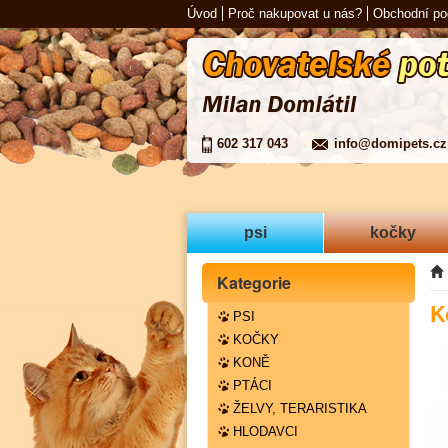
Úvod
Proč nakupovat u nás?
Obchodní p
602 317 043
info@domipets.cz
psi
kočky
Kategorie
K
PSI
KOČKY
KONĚ
PTÁCI
ŽELVY, TERARISTIKA
HLODAVCI