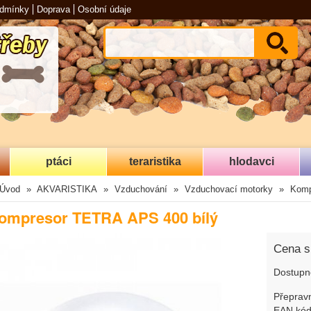
odmínky
Doprava
Osobní údaje
ptáci
teraristika
hlodavci
Úvod
AKVARISTIKA
Vzduchování
Vzduchovací motorky
Komp
ompresor TETRA APS 400 bílý
Cena 
Dostupn
Přepravn
EAN kód