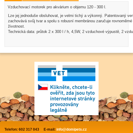
Vzduchovací motorek pro akvárium o objemu 120 - 300 l.
Lze jej jednoduše obsluhovat, je velmi tichý a výkonný. Patentovaný venti
zachovává svůj tvar a spolu s robusní membránou zaručuje rovnoměrné 
životnost.
Technická data: průtok 2 x 300 l / h, 4,5W, 2 vzduchové výpustě, 2 vzdu
Telefon: 602 317 043
E-mail:
info@domipets.cz