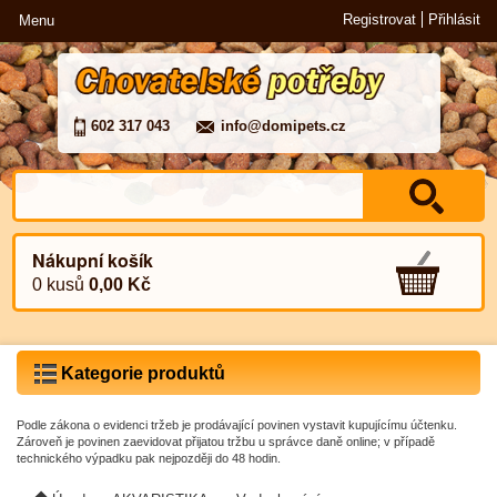
Registrovat
Přihlásit
Menu
602 317 043
info@domipets.cz
Nákupní košík
0 kusů
0,00 Kč
Kategorie produktů
Podle zákona o evidenci tržeb je prodávající povinen vystavit kupujícímu účtenku.
Zároveň je povinen zaevidovat přijatou tržbu u správce daně online; v případě
technického výpadku pak nejpozději do 48 hodin.