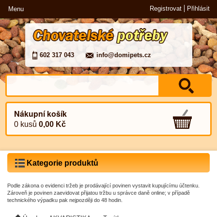
Registrovat
Přihlásit
Menu
602 317 043
info@domipets.cz
Nákupní košík
0 kusů
0,00 Kč
Kategorie produktů
Podle zákona o evidenci tržeb je prodávající povinen vystavit kupujícímu účtenku.
Zároveň je povinen zaevidovat přijatou tržbu u správce daně online; v případě
technického výpadku pak nejpozději do 48 hodin.