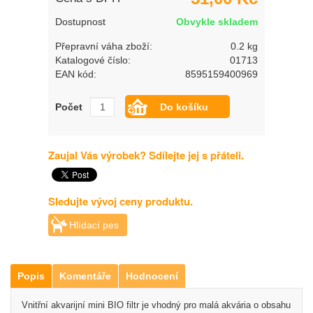
Dostupnost
Obvykle skladem
Přepravní váha zboží:
0.2 kg
Katalogové číslo:
01713
EAN kód:
8595159400969
Počet
Zaujal Vás výrobek? Sdílejte jej s přáteli.
Sledujte vývoj ceny produktu.
Hlídací pes
Popis
Komentáře
Hodnocení
Vnitřní akvarijní mini BIO filtr je vhodný pro malá akvária o obsahu