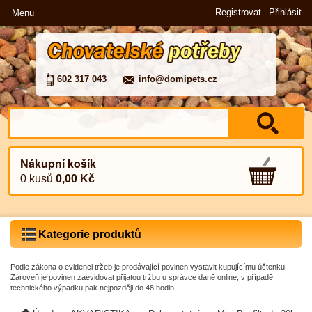
Registrovat
Přihlásit
Menu
602 317 043
info@domipets.cz
Nákupní košík
0 kusů
0,00 Kč
Kategorie produktů
Podle zákona o evidenci tržeb je prodávající povinen vystavit kupujícímu účtenku.
Zároveň je povinen zaevidovat přijatou tržbu u správce daně online; v případě
technického výpadku pak nejpozději do 48 hodin.