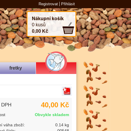
Registrovat
Přihlásit
Nákupní košík
0 kusů
0,00 Kč
fretky
40,00 Kč
s DPH
ost
Obvykle skladem
í váha zboží:
0.14 kg
vé číslo:
00548