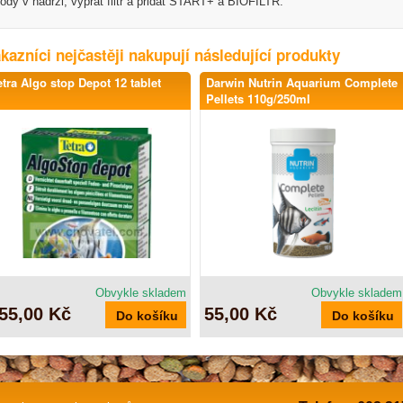
ody v nádrži, vyprat filtr a přidat START+ a BIOFILTR.
kazníci nejčastěji nakupují následující produkty
etra Algo stop Depot 12 tablet
Darwin Nutrin Aquarium Complete
Pellets 110g/250ml
Obvykle skladem
Obvykle skladem
55,00 Kč
55,00 Kč