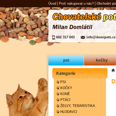
Úvod
Proč nakupovat u nás?
Obchodní p
602 317 043
info@domipets.cz
psi
kočky
Kategorie
D
PSI
KOČKY
KONĚ
PTÁCI
ŽELVY, TERARISTIKA
HLODAVCI