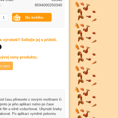
:
8594000250340
s výrobek? Sdílejte jej s přáteli.
 vývoj ceny produktu.
cí pes
d času přinesete s novými rostlinami či
roto je jeho aplikaci nutno po čase
t filtr a silně vzduchovat. Uhynulé šneky
pakovat. Po aplikaci vyměnit polovinu