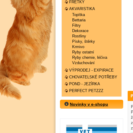
FRETKY
AKVARISTIKA
Topítka
Bettaria
Filtry
Dekorace
Rostliny
Písky, štěrky
Krmivo
Ryby ostatní
Ryby chemie, léčiva
Vzduchování
VÝPRODEJ - EXPIRACE
CHOVATELSKÉ POTŘEBY
POND - JEZÍRKA
PERFECT PETZZZ
P
Novinky v e-shopu
P
P
ž
z
z