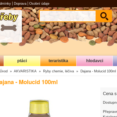
odmínky
Doprava
Osobní údaje
ptáci
teraristika
hlodavci
Úvod
AKVARISTIKA
Ryby chemie, léčiva
Dajana - Molucid 100ml
ajana - Molucid 100ml
Cena 
Dostupn
Přepravn
Katalogo