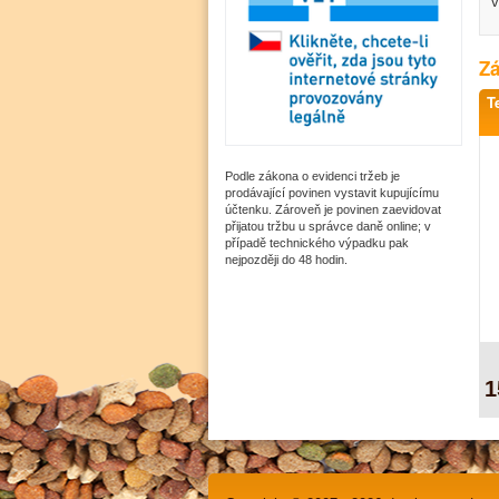
v
Zá
T
Podle zákona o evidenci tržeb je
prodávající povinen vystavit kupujícímu
účtenku. Zároveň je povinen zaevidovat
přijatou tržbu u správce daně online; v
případě technického výpadku pak
nejpozději do 48 hodin.
1