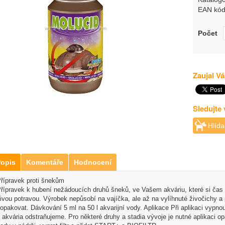
EAN kód
Počet
Zaujal Vá
Sledujte
Hlída
opis
Komentáře
Hodnocení
řípravek proti šnekům
řípravek k hubení nežádoucích druhů šneků, ve Vašem akváriu, které si čas o
ivou potravou. Výrobek nepůsobí na vajíčka, ale až na vylíhnuté živočichy a p
opakovat. Dávkování 5 ml na 50 l akvarijní vody. Aplikace Při aplikaci vypnou
 akvária odstraňujeme. Pro některé druhy a stadia vývoje je nutné aplikaci o