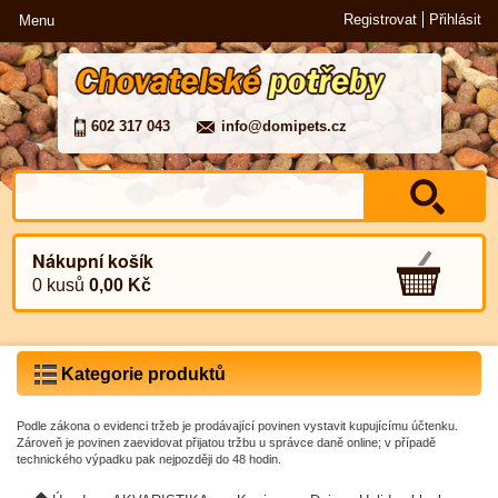
Registrovat
Přihlásit
Menu
602 317 043
info@domipets.cz
Nákupní košík
0 kusů
0,00 Kč
Kategorie produktů
Podle zákona o evidenci tržeb je prodávající povinen vystavit kupujícímu účtenku.
Zároveň je povinen zaevidovat přijatou tržbu u správce daně online; v případě
technického výpadku pak nejpozději do 48 hodin.