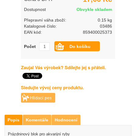
Dostupnost
Obvykle skladem
Přepravní váha zboží:
0.15 kg
Katalogové číslo:
03486
EAN kód:
859400025373
Počet
Zaujal Vás výrobek? Sdílejte jej s přáteli.
Sledujte vývoj ceny produktu.
Hlídací pes
Popis
Komentáře
Hodnocení
Prázdninový blok pro akvarijní ryby