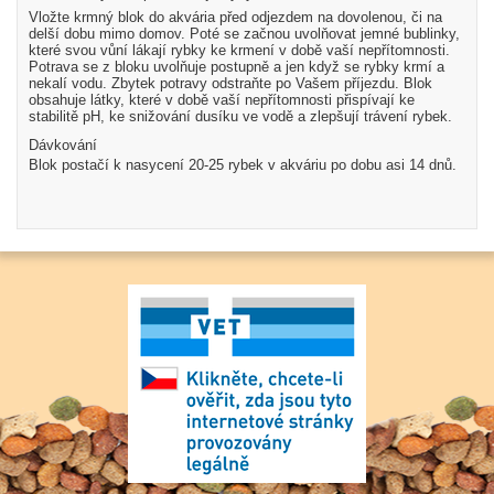
Vložte krmný blok do akvária před odjezdem na dovolenou, či na
delší dobu mimo domov. Poté se začnou uvolňovat jemné bublinky,
které svou vůní lákají rybky ke krmení v době vaší nepřítomnosti.
Potrava se z bloku uvolňuje postupně a jen když se rybky krmí a
nekalí vodu. Zbytek potravy odstraňte po Vašem příjezdu. Blok
obsahuje látky, které v době vaší nepřítomnosti přispívají ke
stabilitě pH, ke snižování dusíku ve vodě a zlepšují trávení rybek.
Dávkování
Blok postačí k nasycení 20-25 rybek v akváriu po dobu asi 14 dnů.