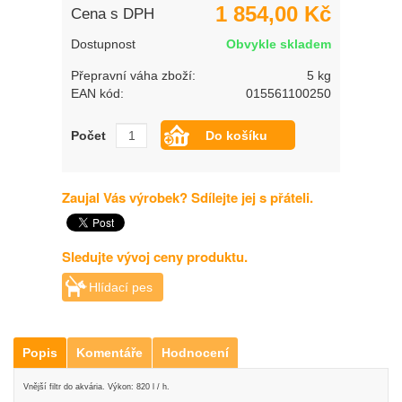
1 854,00 Kč
Cena s DPH
Dostupnost
Obvykle skladem
Přepravní váha zboží:
5 kg
EAN kód:
015561100250
Počet
Zaujal Vás výrobek? Sdílejte jej s přáteli.
Sledujte vývoj ceny produktu.
Hlídací pes
Popis
Komentáře
Hodnocení
Vnější filtr do akvária. Výkon: 820 l / h.