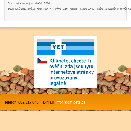
Pro maximální objem akvária 300 l.
Technická data: průtok vody 820 l / h, výkon 13W, objem filtrace 9,4 l, 4 koše na náplně, max.výšk
Telefon: 602 317 043
E-mail:
info@domipets.cz