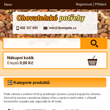
Registrovat
Přihlásit
Menu
602 317 043
info@domipets.cz
Nákupní košík
0 kusů
0,00 Kč
Kategorie produktů
Podle zákona o evidenci tržeb je prodávající povinen vystavit kupujícímu účtenku.
Zároveň je povinen zaevidovat přijatou tržbu u správce daně online; v případě
technického výpadku pak nejpozději do 48 hodin.