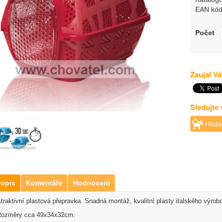
EAN kód
Počet
Zaujal Vá
Sledujte
Hlída
opis
Komentáře
Hodnocení
traktivní plastová přepravka.
Snadná montáž, kvalitní plasty italského výrob
ozměry cca 49x34x32cm.