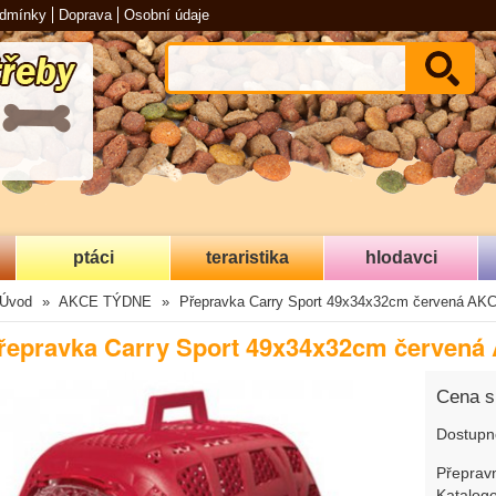
odmínky
Doprava
Osobní údaje
ptáci
teraristika
hlodavci
Úvod
AKCE TÝDNE
Přepravka Carry Sport 49x34x32cm červená A
řepravka Carry Sport 49x34x32cm červen
Cena 
Dostupn
Přepravn
Katalogo