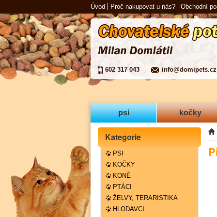
Úvod
Proč nakupovat u nás?
Obchodní p
602 317 043
info@domipets.cz
psi
kočky
Kategorie
P
PSI
KOČKY
KONĚ
PTÁCI
ŽELVY, TERARISTIKA
HLODAVCI