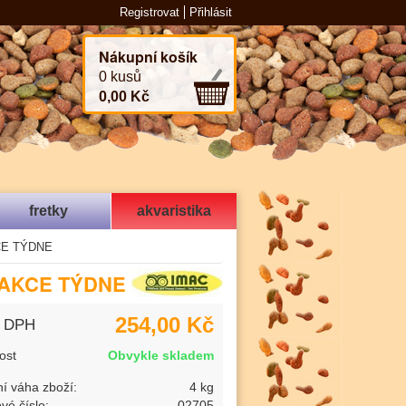
Registrovat
Přihlásit
Nákupní košík
0 kusů
0,00 Kč
fretky
akvaristika
KCE TÝDNE
á AKCE TÝDNE
254,00 Kč
s DPH
ost
Obvykle skladem
í váha zboží:
4 kg
vé číslo:
02705