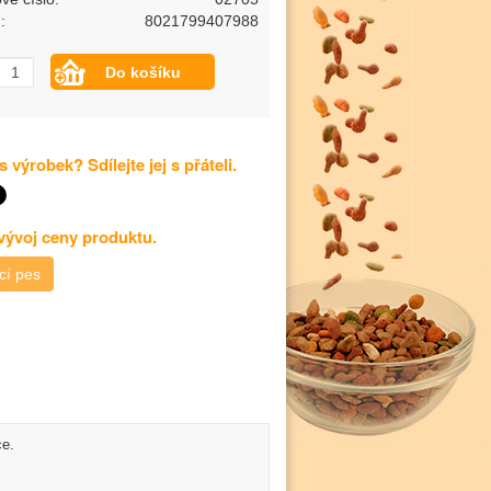
:
8021799407988
s výrobek? Sdílejte jej s přáteli.
 vývoj ceny produktu.
cí pes
ce.