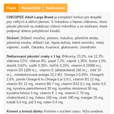
Popis
Komentáře
Hodnocení
CHICOPEE Adult Large Breed
je kompletní krmivo pro dospělé
psy velkých a obřích plemen. S čekankou a řepnou vlákninou, která
působí přiznivě na stabilizaci střevní mikroflóry a se složkami, které
podporují dobrou pohyblivost kloubů.
Složení:
Drůbeží moučka, pšenice, kukuřice, pšeničné otruby,
pšeničná mouka, drůbeží tuk, řepná dužina, lněné semínko, mletý
vápenec, sodík, čekanka, kvasnice, glukosamin, chondroitin.
Deklarované jakostní znaky v 1 kg:
Bílkoviny 23,2%, tuk 12,3%,
vláknina 3,5%, vlhkost 8%, popel 7,2%, vápník 1,35%, fosfor 1,0%,
draslík 0,62%, sodík 0,35%, hořčík 0,15%, vitamín A 15000 m.j.,
vitamín D3 1200 m.j., vitamín E (alfatokoferol) 150 m.j., měď 10
m.j., metabolizovaná energie 15,2 MJ, Omega-3 0,45%, Omega-6
2,6%, poměr Omega-6 ku Omega-3 je 5,8:1, vitamín B1 12 mg,
vitamín B2 12 mg, vitamín B6 7 mg, vitamín B12 0,1 mg, biotin 0,5
mg, kyselina pantothenová 30 mg, kyselina nikotinová 50 mg,
kyselina listová 3 mg, vitamín K 1 mg, vitamín C 70 mg,
cholinchlorid 2 mg, železo 150 mg, zinek 190 mg, mangan 25 mg,
kobalt 0,4 mg, jód 3 mg, selen 0,4 mg.
Krmení a krmná dávka:
Krmíme v suchém stavu. Níže uvedená