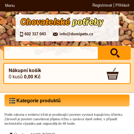
Registrovat
Přihlásit
Menu
602 317 043
info@domipets.cz
Nákupní košík
0 kusů
0,00 Kč
Kategorie produktů
Podle zákona o evidenci tržeb je prodávající povinen vystavit kupujícímu účtenku.
Zároveň je povinen zaevidovat přijatou tržbu u správce daně online; v případě
technického výpadku pak nejpozději do 48 hodin.