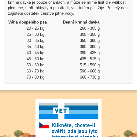
krmná dávka je pouze oriantační a může se mírně lišit dle velikosti
plemene, stáří, aktivity a prostředí, ve kterém pes žije. Po celý den
zajistěte dostatek čerstvé pitné vody.
Váha dospělého psa
Denní krmná dávka
20 - 25 kg
260 - 305 g
25 - 30 kg
305 - 350 g
30 - 35 kg
350 - 390 g
35 - 40 kg
390 - 390 g
40 - 45 kg
390 - 435 g
45 - 50 kg
435 - 515 g
50 - 60 kg
515 - 590 g
60 - 70 kg
590 - 660 g
70 - 80 kg
660 - 730 g